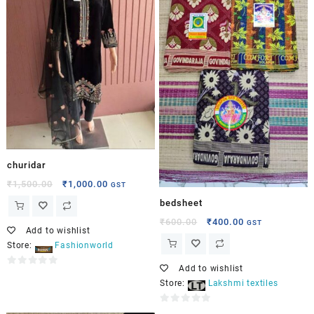
churidar
₹
1,500.00
₹
1,000.00
GST
bedsheet
₹
600.00
₹
400.00
GST
Add to wishlist
Store:
Fashionworld
Add to wishlist
0
Store:
Lakshmi textiles
out
of
0
5