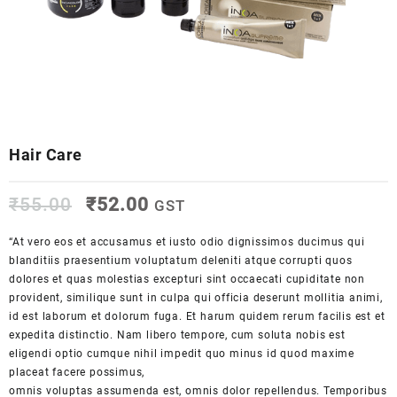
Hair Care
₹
55.00
₹
52.00
GST
“At vero eos et accusamus et iusto odio dignissimos ducimus qui
blanditiis praesentium voluptatum deleniti atque corrupti quos
dolores et quas molestias excepturi sint occaecati cupiditate non
provident, similique sunt in culpa qui officia deserunt mollitia animi,
id est laborum et dolorum fuga. Et harum quidem rerum facilis est et
expedita distinctio. Nam libero tempore, cum soluta nobis est
eligendi optio cumque nihil impedit quo minus id quod maxime
placeat facere possimus,
omnis voluptas assumenda est, omnis dolor repellendus. Temporibus