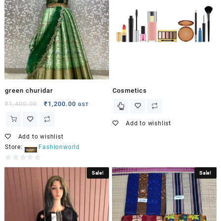
green churidar
Cosmetics
₹
1,400.00
₹
1,200.00
GST
Add to wishlist
Add to wishlist
Store:
Fashionworld
0
Sale!
Sale!
out
of
5