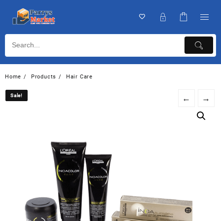
Home
Products
Hair Care
Sale!
Sale!
←
→