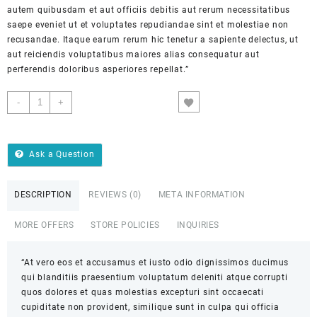
autem quibusdam et aut officiis debitis aut rerum necessitatibus
saepe eveniet ut et voluptates repudiandae sint et molestiae non
recusandae. Itaque earum rerum hic tenetur a sapiente delectus, ut
aut reiciendis voluptatibus maiores alias consequatur aut
perferendis doloribus asperiores repellat.”
-
+
ADD TO CART
Ask a Question
DESCRIPTION
REVIEWS (0)
META INFORMATION
MORE OFFERS
STORE POLICIES
INQUIRIES
“At vero eos et accusamus et iusto odio dignissimos ducimus
qui blanditiis praesentium voluptatum deleniti atque corrupti
quos dolores et quas molestias excepturi sint occaecati
cupiditate non provident, similique sunt in culpa qui officia