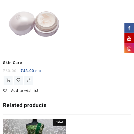
Skin Care
₹
60.00
₹
48.00
GST
Add to wishlist
Related products
Sale!